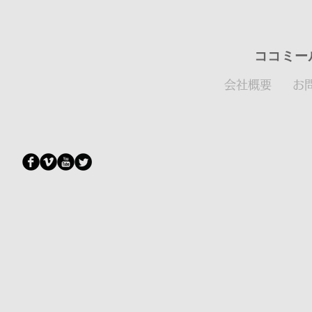
​ココミ
会社概要 お