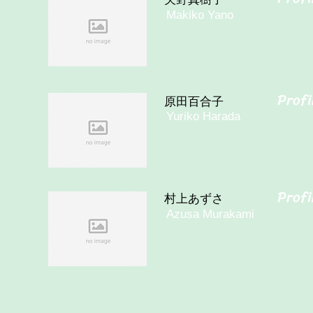
Makiko Yano
​Profi
​原田百合子
Yuriko Harada
​Profi
村上あずさ
Azusa Murakami