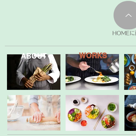
HOMEに
WORKS
ABOUT