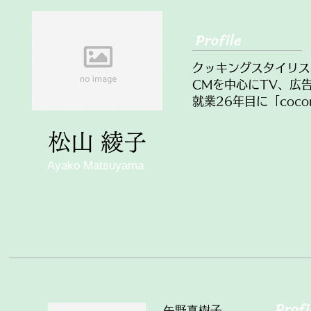
​Profile
クッキングスタイリス
CMを中心にTV、広
就業26年目に「co
​松山 綾子
Ayako Matsuyama
​Profi
​矢野真樹子